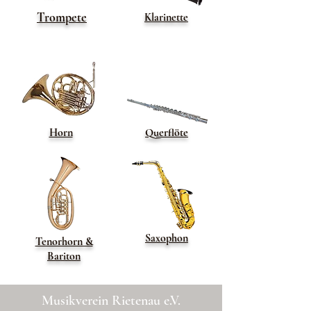
Trompete
Klarinette
Horn
Querflöte
Saxophon
Tenorhorn &
Bariton
Musikverein Rietenau e.V.