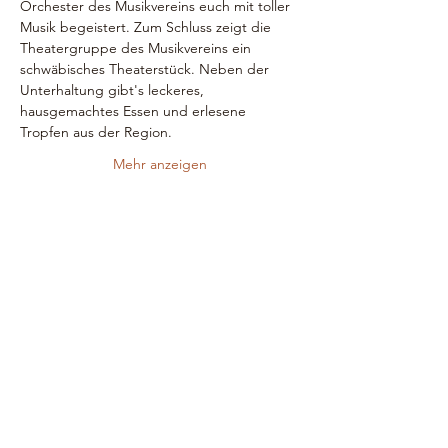
Orchester des Musikvereins euch mit toller 
Musik begeistert. Zum Schluss zeigt die 
Theatergruppe des Musikvereins ein 
schwäbisches Theaterstück. Neben der 
Unterhaltung gibt's leckeres, 
hausgemachtes Essen und erlesene 
Tropfen aus der Region.
Mehr anzeigen
Musikverein Rietenau e.V.
Kontakt
vorstand@musikverein-rietenau.de
jugend@musikverein-rietenau.de
schriftfuehrer@musikverein-rietenau.de
Adresse
Musikhalle Rietenau
Trinkgasse 26